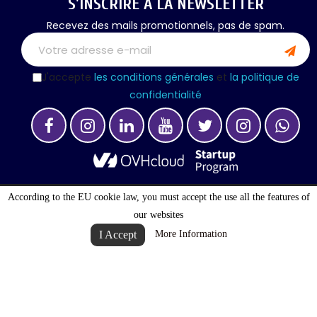
S'INSCRIRE À LA NEWSLETTER
Recevez des mails promotionnels, pas de spam.
J'accepte
les conditions générales
et
la politique de
confidentialité
According to the EU cookie law, you must accept the use all the features of
© 2027 . ALL RIGHTS RESERVED
our websites
I Accept
More Information