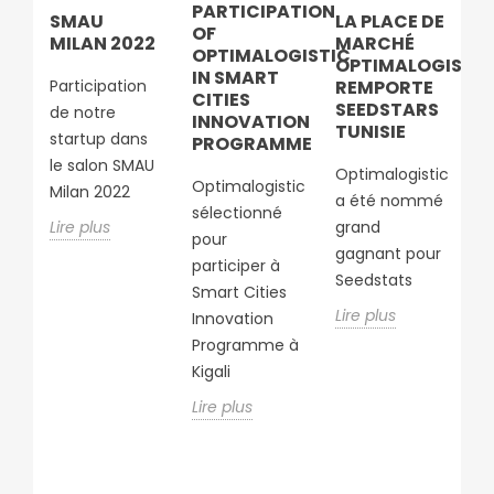
PARTICIPATION
SMAU
LA PLACE DE
D
OF
MILAN 2022
MARCHÉ
P
N
OPTIMALOGISTIC
OPTIMALOGISTIC
D
IN SMART
Participation
REMPORTE
C
CITIES
SEEDSTARS
A
de notre
INNOVATION
TUNISIE
startup dans
UR
PROGRAMME
D
S
le salon SMAU
Optimalogistic
lo
Optimalogistic
Milan 2022
a été nommé
c
sélectionné
Lire plus
grand
RT
Af
pour
gagnant pour
participer à
Li
Seedstats
Smart Cities
Lire plus
Innovation
Programme à
Kigali
Lire plus