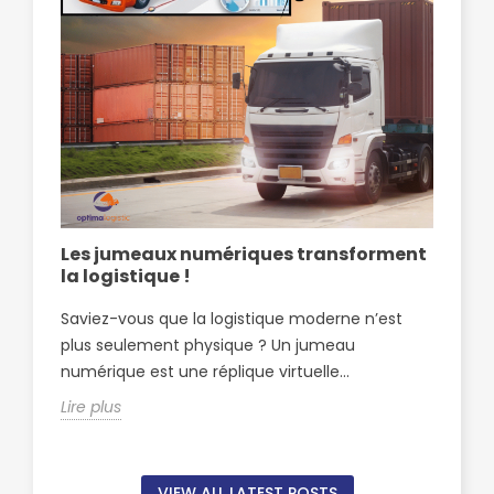
Les jumeaux numériques transforment
Op
la logistique !
pa
Sf
Saviez-vous que la logistique moderne n’est
Opt
plus seulement physique ? Un jumeau
par
numérique est une réplique virtuelle...
Sfa
Lire plus
Lire
VIEW ALL LATEST POSTS