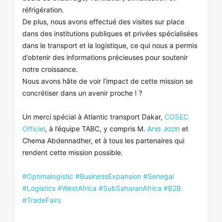
réfrigération.
De plus, nous avons effectué des visites sur place
dans des institutions publiques et privées spécialisées
dans le transport et la logistique, ce qui nous a permis
d’obtenir des informations précieuses pour soutenir
notre croissance.
Nous avons hâte de voir l’impact de cette mission se
concrétiser dans un avenir proche ! ?
Un merci spécial à Atlantic transport Dakar,
COSEC
Anis Jaziri
Officiel
, à l’équipe TABC, y compris M.
et
Chema Abdennadher, et à tous les partenaires qui
rendent cette mission possible.
hashtag
#
Optimalogistic
#
BusinessExpansion
#
Senegal
hashtag
hashtag
hashtag
#
Logistics
#
WestAfrica
#
SubSaharanAfrica
#
B2B
hashtag
hashtag
hashtag
hashtag
#
TradeFairs