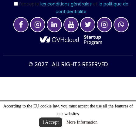
J'accepte
les conditions générales
et
la politique de
confidentialité
© 2027 . ALL RIGHTS RESERVED
According to the EU cookie law, you must accept the use all the features of
our websites
I Accept
More Information