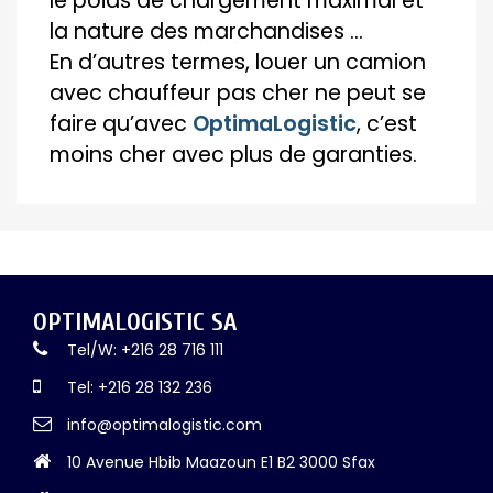
le poids de chargement maximal et
la nature des marchandises …
En d’autres termes, louer un camion
avec chauffeur pas cher ne peut se
faire qu’avec
OptimaLogistic
, c’est
moins cher avec plus de garanties.
OPTIMALOGISTIC SA
Tel/W: +216 28 716 111
Tel: +216 28 132 236
info@optimalogistic.com
10 Avenue Hbib Maazoun E1 B2 3000 Sfax