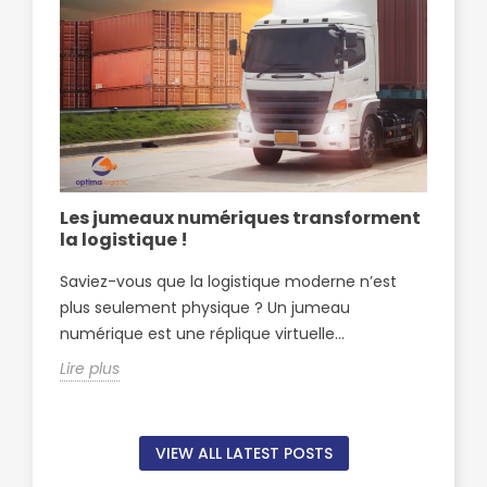
Les jumeaux numériques transforment
Op
la logistique !
pa
Sf
Saviez-vous que la logistique moderne n’est
Opt
plus seulement physique ? Un jumeau
par
numérique est une réplique virtuelle...
Sfa
Lire plus
Lire
VIEW ALL LATEST POSTS